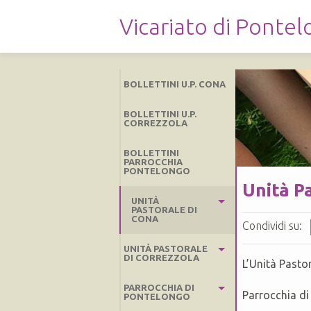
Vicariato di Ponte
BOLLETTINI U.P. CONA
BOLLETTINI U.P.
CORREZZOLA
BOLLETTINI
PARROCCHIA
PONTELONGO
Unità P
UNITÀ
PASTORALE DI
CONA
Condividi su:
UNITÀ PASTORALE
PARROCCHIA DI PEGOLOTTE
DI CORREZZOLA
L’Unità Pasto
PARROCCHIA DI CONA
PARROCCHIA DI
PARROCCHIE
PARROCCHIA 
Parrocchia di
PONTELONGO
PARROCCHIA DI CANTARANA